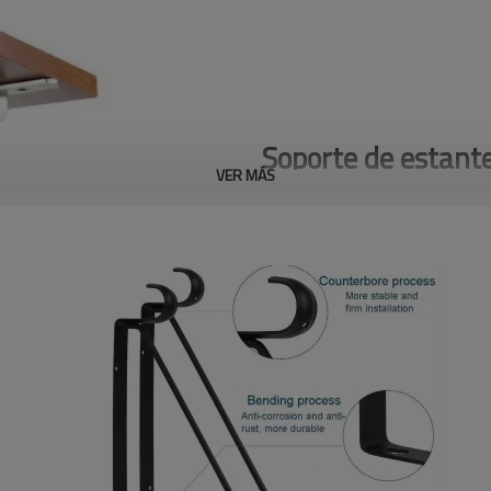
Soporte de estant
VER MÁS
Descubra la durabilidad y elega
Nuestros soportes para estantes
sólido y miden 1/5 de pulgada de
metal negro invisible oculto ag
Nuestros confiables soportes d
segura para sus estantes. Actu
soportes en L para estantes y d