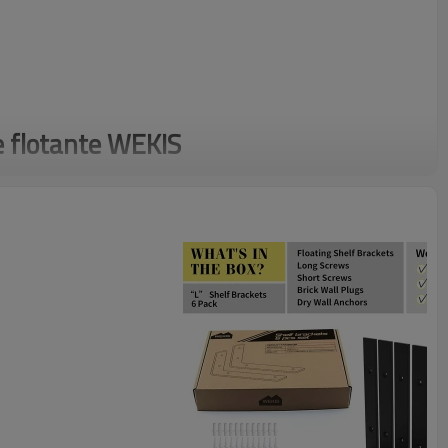
e flotante WEKIS
ncia del soporte para estante flotante WEKIS de 6 pulgadas.
 en L de alta resistencia están fabricados con hierro de acero
 espesor para mejorar la estabilidad y el soporte. El diseño de
rega un toque elegante a la configuración de su estantería.
e hardware para estantes flotantes garantizan una instalación
alice sus soluciones de almacenamiento con estos versátiles
isfrute de un espacio elegante y organizado.