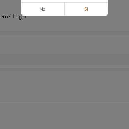
No
Si
en el hogar