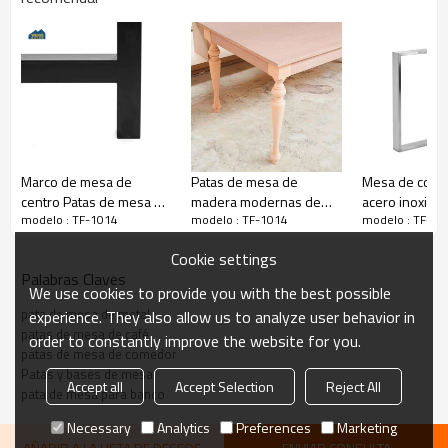
Marco de mesa de
Patas de mesa de
Mesa de come
centro Patas de mesa de
madera modernas de
acero inoxidab
modelo : TF-1014
modelo : TF-1014
modelo : TF-10
muebles de hierro
mediados de siglo,
cruzadas Bas
fundido Banco Mesa de
muebles de madera
Patas de meta
Cookie settings
centro Patas de mesa de
tallada sólida sin
Palabras Claves
metal
terminar, patas para
We use cookies to provide you with the best possible
Características del producto
sofá, silla, patas de mesa
pata de mesa de metal
experience. They also allow us to analyze user behavior in
de comedor de madera
patas de mesa de café
order to constantly improve the website for you.
curvadas
patas de mesa de comedor
Características
Patas y bases de mesa
Accept all
Accept Selection
Reject All
pata de mesa para banco
Necessary
Analytics
Preferences
Marketing