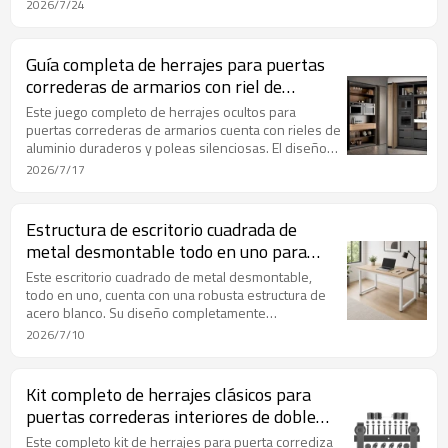
de despensa. Su función de cierre suave evita los
2026/7/24
golpes, proporciona un acceso sin obstáculos al
espacio de almacenamiento y una apariencia
minimalista impecable, ideal para cocinas modernas
Guía completa de herrajes para puertas
integradas y proyectos de armarios de
correderas de armarios con riel de
almacenamiento de suelo a techo.
aluminio oculto
Este juego completo de herrajes ocultos para
puertas correderas de armarios cuenta con rieles de
aluminio duraderos y poleas silenciosas. El diseño
de riel oculto evita que la puerta se bloquee,
2026/7/17
permitiendo un acceso total a la despensa. Incluye
bisagras de cierre suave y todas las piezas de
montaje, ideal para armarios de cocina altos hechos
Estructura de escritorio cuadrada de
a medida.
metal desmontable todo en uno para
mesa de oficina en casa.
Este escritorio cuadrado de metal desmontable,
todo en uno, cuenta con una robusta estructura de
acero blanco. Su diseño completamente
desmontable facilita su transporte y
2026/7/10
almacenamiento, ofreciendo una gran estabilidad y
compatibilidad con todo tipo de tableros. Es ideal
para escritorios de oficina en casa y proyectos de
Kit completo de herrajes clásicos para
mobiliario a medida.
puertas correderas interiores de doble
hoja tipo granero.
Este completo kit de herrajes para puerta corrediza