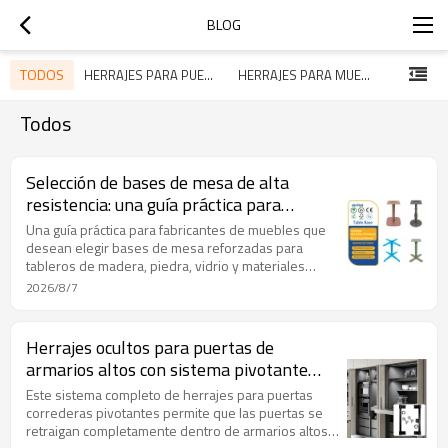
BLOG
TODOS
HERRAJES PARA PUERTAS DE GRANERO
HERRAJES PARA MUEBLES
Todos
Selección de bases de mesa de alta
resistencia: una guía práctica para
fabricantes de muebles.
Una guía práctica para fabricantes de muebles que
desean elegir bases de mesa reforzadas para
tableros de madera, piedra, vidrio y materiales
compuestos, con especial atención a la distribución
2026/8/7
de la carga, el soporte de montaje y la
personalización.
Herrajes ocultos para puertas de
armarios altos con sistema pivotante
para despensas de cocina.
Este sistema completo de herrajes para puertas
correderas pivotantes permite que las puertas se
retraigan completamente dentro de armarios altos