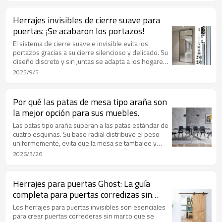
oficinas y espacios interiores que buscan
tranquilidad.
Herrajes invisibles de cierre suave para
puertas: ¡Se acabaron los portazos!
El sistema de cierre suave e invisible evita los
portazos gracias a su cierre silencioso y delicado. Su
diseño discreto y sin juntas se adapta a los hogares
modernos. Resistente, estable y fácil de instalar,
2025/9/5
protege puertas y paredes, ideal para dormitorios,
oficinas y espacios interiores que buscan
tranquilidad.
Por qué las patas de mesa tipo araña son
la mejor opción para sus muebles.
Las patas tipo araña superan a las patas estándar de
cuatro esquinas. Su base radial distribuye el peso
uniformemente, evita que la mesa se tambalee y
libera espacio para las piernas en mesas y
2026/3/26
escritorios. Fabricadas con acero inoxidable de alta
resistencia, sujetan firmemente tableros pesados.
La mayoría cuenta con pies ajustables para suelos
Herrajes para puertas Ghost: La guía
irregulares. Se adaptan a estilos industriales, de
completa para puertas corredizas sin
mediados de siglo y modernos, con acabados
marco y de funcionamiento suave.
versátiles. Fáciles de instalar, de bajo mantenimiento
Los herrajes para puertas invisibles son esenciales
y du
para crear puertas correderas sin marco que se