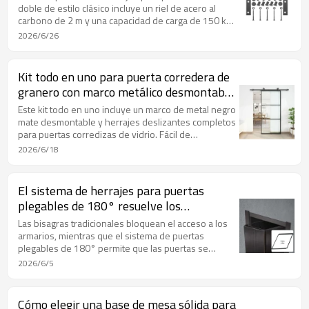
doble de estilo clásico incluye un riel de acero al
carbono de 2 m y una capacidad de carga de 150 kg.
Acabado negro mate resistente a la corrosión,
2026/6/26
deslizamiento suave y silencioso, e incluye todos los
accesorios necesarios para la instalación de puertas
corredizas interiores en dormitorios, cocinas y
Kit todo en uno para puerta corredera de
baños.
granero con marco metálico desmontable
y cristal
Este kit todo en uno incluye un marco de metal negro
mate desmontable y herrajes deslizantes completos
para puertas corredizas de vidrio. Fácil de
desmontar, instalar y transportar, ideal para la
2026/6/18
renovación de interiores minimalistas.
El sistema de herrajes para puertas
plegables de 180° resuelve los
problemas de acceso bloqueado a los
Las bisagras tradicionales bloquean el acceso a los
armarios.
armarios, mientras que el sistema de puertas
plegables de 180° permite que las puertas se
plieguen completamente contra los laterales del
2026/6/5
armario para una apertura total. Fabricado en acero
inoxidable, este kit todo en uno facilita la instalación
por cuenta propia, ideal para renovar los armarios
Cómo elegir una base de mesa sólida para