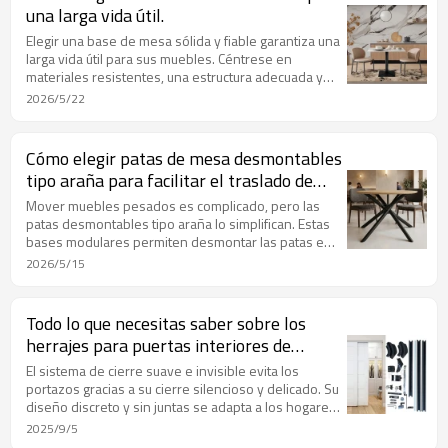
de cocina y baño.
una larga vida útil.
Elegir una base de mesa sólida y fiable garantiza una
larga vida útil para sus muebles. Céntrese en
materiales resistentes, una estructura adecuada y
una buena capacidad de carga. Las bases de alta
2026/5/22
calidad resisten el desgaste, la deformación y la
corrosión. Un tamaño adecuado y una mano de obra
de calidad también prolongan su vida útil,
Cómo elegir patas de mesa desmontables
proporcionando un uso estable y seguro tanto en el
tipo araña para facilitar el traslado de
hogar como en la oficina.
muebles.
Mover muebles pesados es complicado, pero las
patas desmontables tipo araña lo simplifican. Estas
bases modulares permiten desmontar las patas en
minutos, haciendo que la mesa sea ligera y fácil de
2026/5/15
transportar. Perfectas para inquilinos, espacios
pequeños o mudanzas frecuentes, combinan una
robusta construcción metálica con un elegante
Todo lo que necesitas saber sobre los
diseño moderno. De rápida instalación y gran
herrajes para puertas interiores de
durabilidad, son la solución ideal para mover
autobuses
muebles fácilmente sin sacrificar estilo ni estabilidad.
El sistema de cierre suave e invisible evita los
portazos gracias a su cierre silencioso y delicado. Su
diseño discreto y sin juntas se adapta a los hogares
modernos. Resistente, estable y fácil de instalar,
2025/9/5
protege puertas y paredes, ideal para dormitorios,