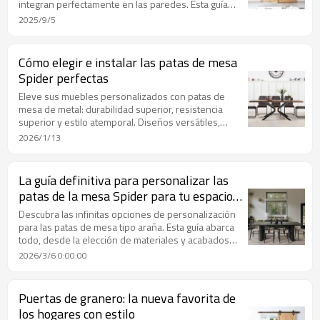
integran perfectamente en las paredes. Esta guía
abarca las principales ventajas, los componentes
2025/9/5
clave, consejos de instalación y recomendaciones
de mantenimiento para sistemas de puertas
invisibles de alta gama. Ideales para propietarios,
Cómo elegir e instalar las patas de mesa
diseñadores y aficionados al bricolaje, los herrajes
Spider perfectas
para puertas invisibles de Wekis ofrecen eficiencia,
funcionamiento silencioso y una construcción
Eleve sus muebles personalizados con patas de
duradera,
mesa de metal: durabilidad superior, resistencia
superior y estilo atemporal. Diseños versátiles,
modernos, industriales y con diseño de horquilla.
2026/1/13
Altura, forma y color personalizables para una
estabilidad y un contraste perfectos con tableros de
madera, vidrio o piedra.
La guía definitiva para personalizar las
patas de la mesa Spider para tu espacio
único
Descubra las infinitas opciones de personalización
para las patas de mesa tipo araña. Esta guía abarca
todo, desde la elección de materiales y acabados
hasta el tamaño y el diseño estructural, para
2026/3/6 0:00:00
ayudarle a crear una pieza impactante, elegante y
estable. Aprenda a seleccionar las dimensiones,
materiales como acero o aluminio, y acabados como
Puertas de granero: la nueva favorita de
el recubrimiento en polvo perfectos para combinar
los hogares con estilo
con su decoración y dar soporte a cualquier tablero,